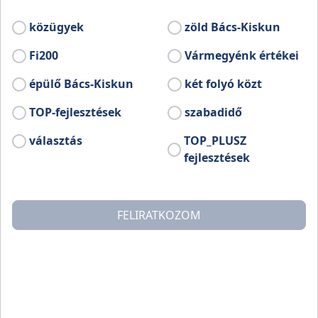
közügyek
zöld Bács-Kiskun
Bővebb információ:
www.facebook.com/Helveciamuvhaz
Fi200
Vármegyénk értékei
épülő Bács-Kiskun
két folyó közt
TOP-fejlesztések
szabadidő
választás
TOP_PLUSZ
fejlesztések
FELIRATKOZOM