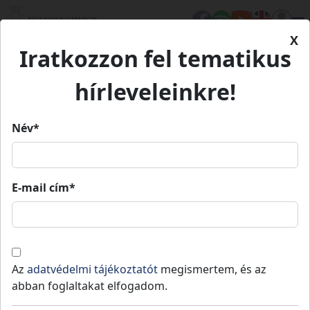
X
Iratkozzon fel tematikus
Kezdőlap
Eseményeink
20. Helvéciai Futóhomok Focitorna
20. Helvéciai Futóhomok
hírleveleinkre!
Focitorna
Név*
20. Helvéciai Futóhomok
E-mail cím*
Focitorna
2026.
2026.
Helvécia
01:00
»
20:00
07. 11.
07. 11.
Az
adatvédelmi tájékoztatót
megismertem, és az
Két évtizedes a Futóhomok Focitorna!
abban foglaltakat elfogadom.
Ünnepi alkalomra várják a focikedvelőket!