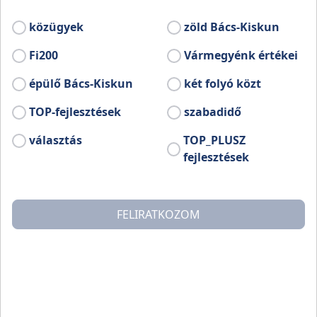
közügyek
zöld Bács-Kiskun
Fi200
Vármegyénk értékei
épülő Bács-Kiskun
két folyó közt
TOP-fejlesztések
szabadidő
választás
TOP_PLUSZ
fejlesztések
FELIRATKOZOM