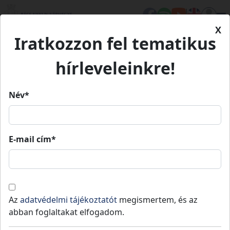
X
Iratkozzon fel tematikus
Kezdőlap
Eseményeink
1848-49-es megemlékezés
hírleveleinkre!
1848-49-es megemlékezés
Név*
1848-49-es megemlékezés
E-mail cím*
2024.
2024.
Tompa
10:00
»
11:00
03. 14.
03. 14.
,,Talpra magyar, hí a haza..."
Az
adatvédelmi tájékoztatót
megismertem, és az
abban foglaltakat elfogadom.