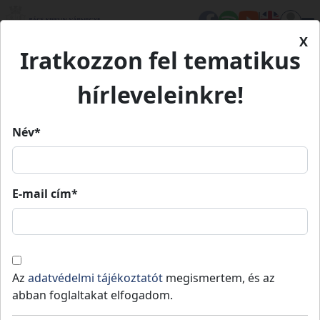
X
Iratkozzon fel tematikus
Önkormányzat
Szervezet
Közgyűlés
Dosszié
hírleveleinkre!
Dosszié
Név*
Dosszié
Határozat
Bizottságok
E-mail cím*
DTKH Térségi Fejlesztési Tanács
2026. március 12-i ülése
Az
adatvédelmi tájékoztatót
megismertem, és az
abban foglaltakat elfogadom.
Duna-Tisza Közi Homokhátsági Térségi