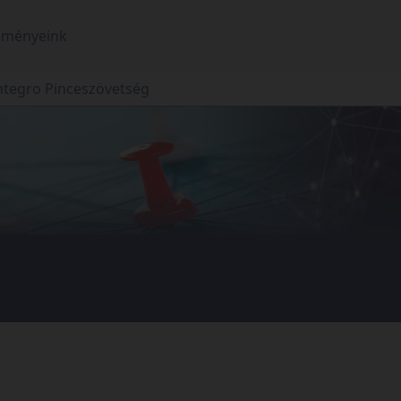
eményeink
ntegro Pinceszövetség