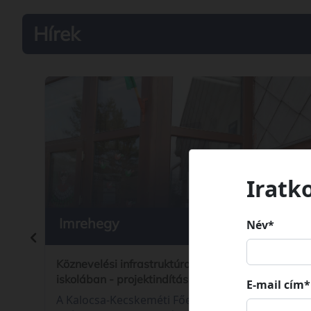
Hírek
Iratk
Imrehegy
2026. 08
Név*
Köznevelési infrastruktúra fejlesztése az imreheg
iskolában - projektindítás
E-mail cím*
A Kalocsa-Kecskeméti Főegyházmegye pályázato