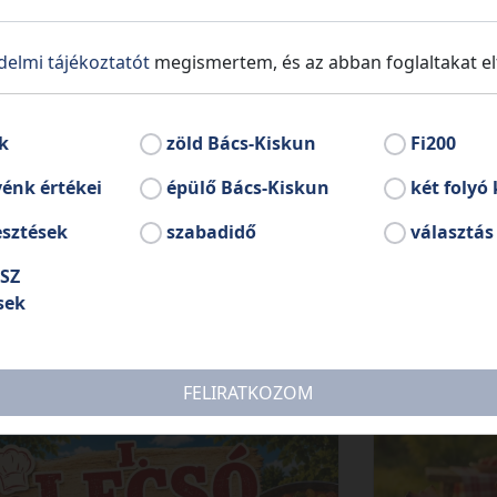
ratív
SI
ásra
delmi tájékoztatót
megismertem, és az abban foglaltakat e
egyi
Részle
ek
k
zöld Bács-Kiskun
Fi200
dő
énk értékei
épülő Bács-Kiskun
két folyó 
esztések
szabadidő
választás
SZ
sek
FELIRATKOZOM