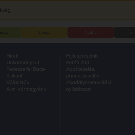
ükség.
úrázz
Borozz!
Aludj jól
Íze
Hírek
Fejlesztéseink
Önkormányzat
Petőfi 200
Fedezze fel Bács-
Adatkezelés,
Kiskunt
panaszkezelés
Választás
Akadálymentesítési
A mi vármegyénk
nyilatkozat