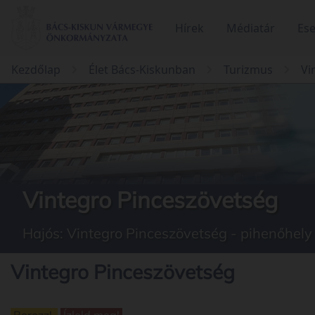
Hírek
Médiatár
Es
Kezdőlap
Élet Bács-Kiskunban
Turizmus
Vi
Vintegro Pinceszövetség
Hajós: Vintegro Pinceszövetség - pihenőhely
Vintegro Pinceszövetség
Borozz!
Ízleld meg!