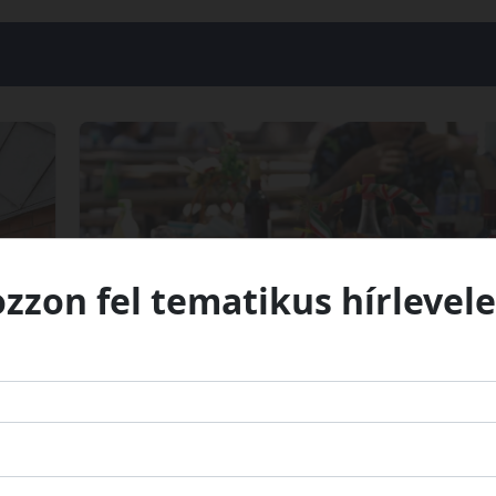
ozzon fel tematikus hírlevele
Bátmonostor
2026. 0
. 07.
15. alkalommal rendezték meg Bátmonostoron 
yi
lecsófesztivált
XV. Lecsófesztivál, Bátmonostor
t