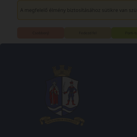
A megfelelő élmény biztosításához sütikre van sz
Csobbanj!
Fedezd fel
Parti-t