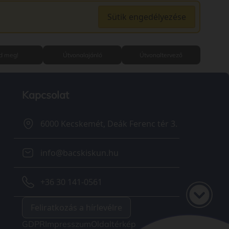
Sütik engedélyezése
ld meg!
Útvonalajánló
Útvonaltervező
Kapcsolat
6000 Kecskemét, Deák Ferenc tér 3.
info@bacskiskun.hu
+36 30 141-0561
Feliratkozás a hírlevélre
GDPR
Impresszum
Oldaltérkép