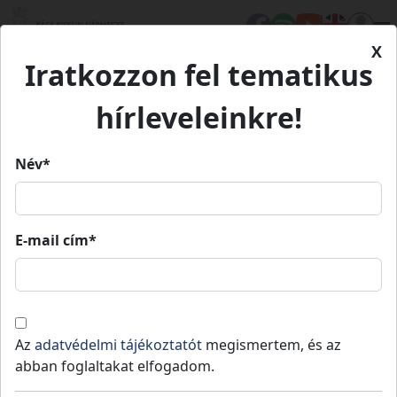
X
Iratkozzon fel tematikus
Kezdőlap
Önkormányzat
Tevékenységeink
Versenyképes Járások
hírleveleinkre!
Versenyképes Járások Program
Program
Név*
E-mail cím*
Versenyképes Járások Program
Összefogva fejlődő települések
Az
adatvédelmi tájékoztatót
megismertem, és az
abban foglaltakat elfogadom.