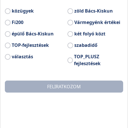
közügyek
zöld Bács-Kiskun
Fi200
Vármegyénk értékei
épülő Bács-Kiskun
két folyó közt
TOP-fejlesztések
szabadidő
választás
TOP_PLUSZ
fejlesztések
FELIRATKOZOM
A Versenyképes Járások Program (VJP) a magyar k
kezdeményezése, amelynek keretében a járások telep
közösen határozzák meg azokat a projekteket, a
leginkább hozzájárulnak a helyi életminőség javítás
ilyenek lehetnek például közösségi és szociális intéz
fejlesztései, turisztikai beruházások, gazdaságfejle