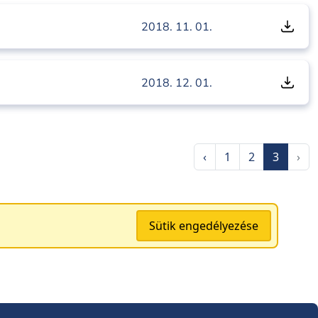
2018. 11. 01.
2018. 12. 01.
‹
1
2
3
›
Sütik engedélyezése