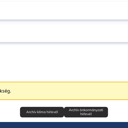
ükség.
Archív önkormányzati
Archív klíma hírlevél
hírlevél