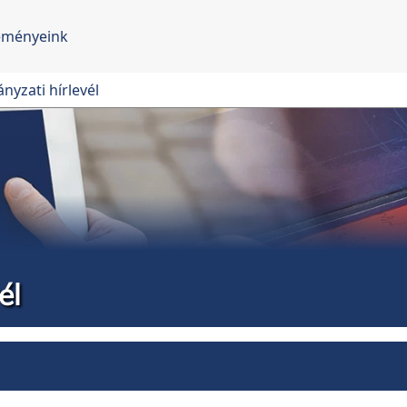
eményeink
nyzati hírlevél
él