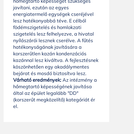
hőmegtartó képességét szükséges
javítani, ezután az egyes
energiatermelő egységek cseréjével
lesz hatékonyabbá téve. E célból
födémszigetelés és homlokzati
szigetelés lesz felhelyezve, a hivatal
nyílászárói lesznek cserélve. A fűtés
hatékonyságának javítására a
korszerűtlen kazán kondenzációs
kazánnal lesz kiváltva. A fejlesztésnek
köszönhetően egy akadálymentes
bejárat és mosdó biztosítva lesz.
Várható eredmények:
Az intézmény a
hőmegtartó képességének javítása
által az épület legalább "DD"
(korszerűt megközelítő) kategóriát ér
el.