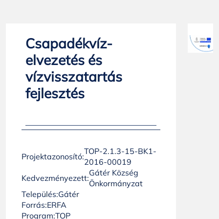
Csapadékvíz-
elvezetés és
vízvisszatartás
fejlesztés
TOP-2.1.3-15-BK1-
Projektazonosító:
2016-00019
Gátér Község
Kedvezményezett:
Önkormányzat
Település:
Gátér
Forrás:
ERFA
Program:
TOP