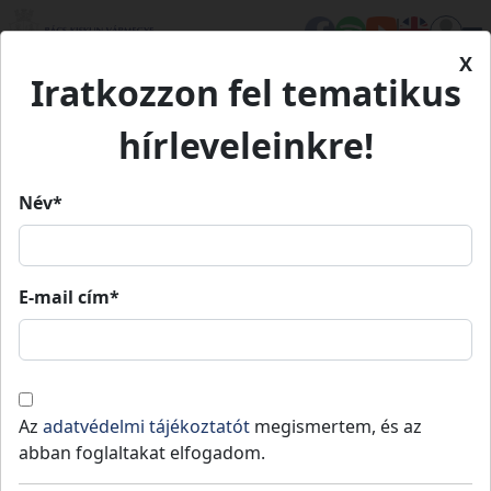
X
Iratkozzon fel tematikus
Kezdőlap
Önkormányzat
Fejlesztéseink
hírleveleinkre!
Fejlesztéseink
Név*
Nemzetiségi önkormányzatok
Tevékenységeink
Véleményezé
E-mail cím*
Keresés
Keresés
Az
adatvédelmi tájékoztatót
megismertem, és az
abban foglaltakat elfogadom.
Szűrők, rendezés törlése