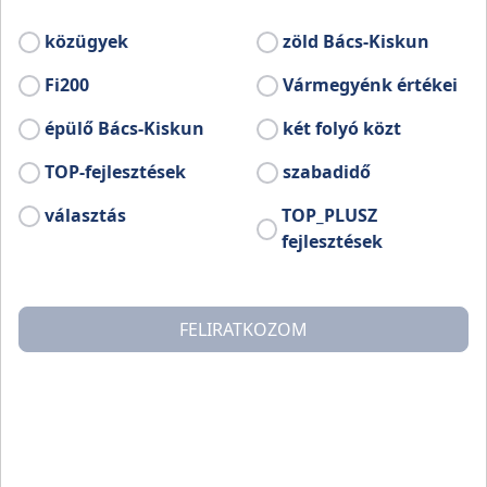
közügyek
zöld Bács-Kiskun
Találatok száma:
181 db
Fi200
Vármegyénk értékei
A megjelenített eredmények szűrve vannak
épülő Bács-Kiskun
két folyó közt
TOP-fejlesztések
szabadidő
32 107 220 140
választás
TOP_PLUSZ
Folyamatban Ft
fejlesztések
103
FELIRATKOZOM
Folyamatban DB
9 258 413 081
Lezárt Ft